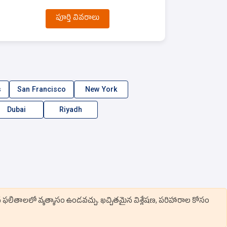
పూర్తి వివరాలు
s
San Francisco
New York
Dubai
Riyadh
వ ఫలితాలలో వ్యత్యాసం ఉండవచ్చు. ఖచ్చితమైన విశ్లేషణ, పరిహారాల కోసం