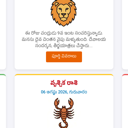
ఈ రోజు చంద్రుడు 9వ ఇంట సంచరిస్తున్నాడు.
మనసు దైవ చింతన వైపు మళ్ళుతుంది. దేవాలయ
సందర్శన, తీర్థయాత్రలు చేస్తారు....
పూర్తి వివరాలు
వృశ్చిక రాశి
06 ఆగస్టు 2026, గురువారం