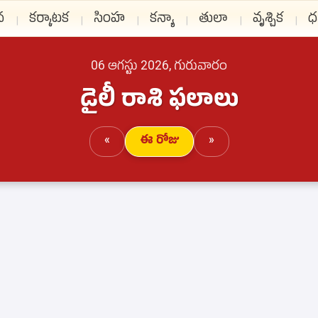
న
కర్కాటక
సింహ
కన్యా
తులా
వృశ్చిక
ధ
06 ఆగస్టు 2026, గురువారం
డైలీ రాశి ఫలాలు
«
ఈ రోజు
»