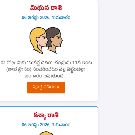
మిథున రాశి
06 ఆగస్టు 2026, గురువారం
ఈ రోజు మీకు "సువర్ణ దినం". చంద్రుడు 11వ ఇంట
(లాభ స్థానం) సంచరించడం వల్ల పట్టిందల్లా
బంగారం అవుతుంది....
పూర్తి వివరాలు
కన్యా రాశి
06 ఆగస్టు 2026, గురువారం