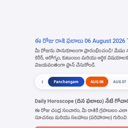
ఈ రోజు రాశి ఫలాలు 06 August 2026 T
మీ రోజును సానుకూలంగా ప్రారంభించండి! మేషం న
కెరీర్, ఆరోగ్యం, కుటుంబం మరియు ఆర్థిక విషయ
విజయవంతంగా ప్లాన్ చేసుకోండి.
Panchangam
AUG 06
AUG 07
❮
Daily Horoscope (దిన ఫలాలు) నేటి గోచ
ఈ రోజు చంద్ర సంచారం, మీ రాశికి గ్రహబలం ఎలా ఉంది
సూచనలు మరియు సలహాలు (పరిహారాల) గురించి పూర