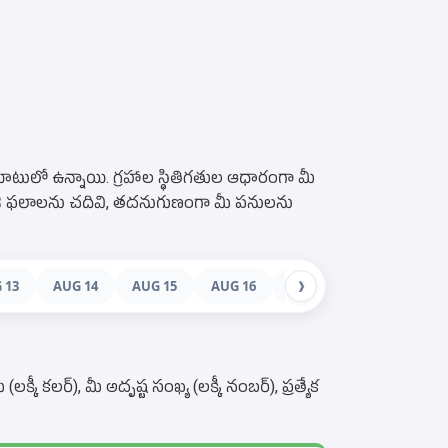
టులో ఉన్నాయి. గ్రహాల స్థితిగతుల ఆధారంగా మీ
ాశి ఫలాలను చదివి, తదనుగుణంగా మీ పనులను
 13
AUG 14
AUG 15
AUG 16
AUG 17
AUG 18
❯
 కలర్), మీ అదృష్ట సంఖ్య (లక్కీ నంబర్), ప్రత్యేక