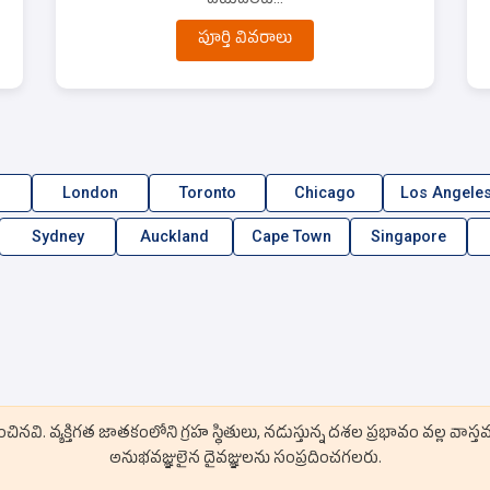
పూర్తి వివరాలు
London
Toronto
Chicago
Los Angele
Sydney
Auckland
Cape Town
Singapore
. వ్యక్తిగత జాతకంలోని గ్రహ స్థితులు, నడుస్తున్న దశల ప్రభావం వల్ల వాస్త
అనుభవజ్ఞులైన దైవజ్ఞులను సంప్రదించగలరు.