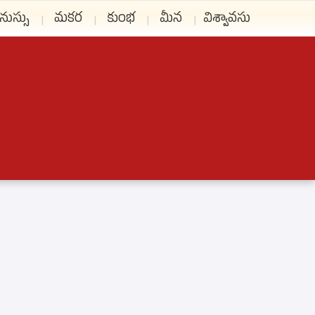
నుస్సు
మకర
కుంభ
మీన
విశ్వావసు