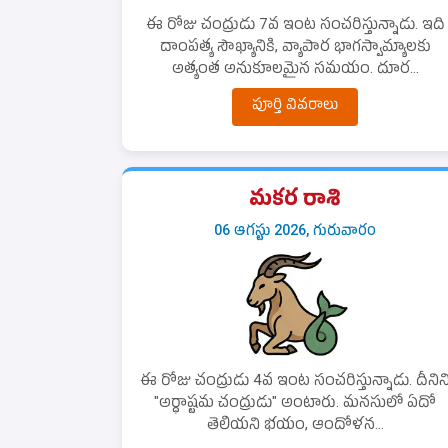
ఈ రోజు చంద్రుడు 7వ ఇంట సంచరిస్తున్నాడు. ఇది
దాంపత్య సౌఖ్యానికి, వ్యాపార భాగస్వామ్యాలకు
అత్యంత అనుకూలమైన సమయం. దూర...
పూర్తి వివరాలు
మకర రాశి
06 ఆగస్టు 2026, గురువారం
ఈ రోజు చంద్రుడు 4వ ఇంట సంచరిస్తున్నాడు. దీనిన
"అర్ధాష్టమ చంద్రుడు" అంటారు. మనసులో ఏదో
తెలియని భయం, ఆందోళన...