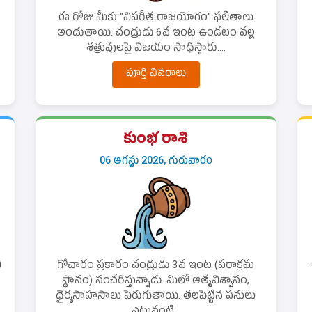
ఈ రోజు మీకు "విపరీత రాజయోగం" ఫలితాలు
అందుతాయి. చంద్రుడు 6వ ఇంట ఉండటం వల్ల
శత్రువులపై విజయం సాధిస్తారు....
పూర్తి వివరాలు
కుంభ రాశి
06 ఆగస్టు 2026, గురువారం
ి
గోచారం ప్రకారం చంద్రుడు 3వ ఇంట (పరాక్రమ
స్థానం) సంచరిస్తున్నాడు. మీలో ఆత్మవిశ్వాసం,
ధైర్యసాహసాలు పెరుగుతాయి. తలపెట్టిన పనులు
ఎటువంటి...