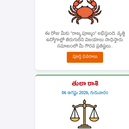
ఈ రోజు మీకు "రాజ్య పూజ్యం" లభిస్తుంది. వృత్తి
ఉద్యోగాల్లో తిరుగులేని విజయాలు సాధిస్తారు.
సమాజంలో మీ గౌరవ ప్రతిష్టలు...
పూర్తి వివరాలు
తులా రాశి
06 ఆగస్టు 2026, గురువారం