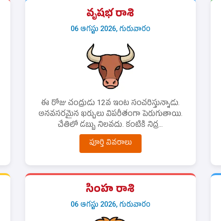
వృషభ రాశి
06 ఆగస్టు 2026, గురువారం
ఈ రోజు చంద్రుడు 12వ ఇంట సంచరిస్తున్నాడు.
అనవసరమైన ఖర్చులు విపరీతంగా పెరుగుతాయి.
చేతిలో డబ్బు నిలవదు. కంటికి నిద్ర...
పూర్తి వివరాలు
సింహ రాశి
06 ఆగస్టు 2026, గురువారం