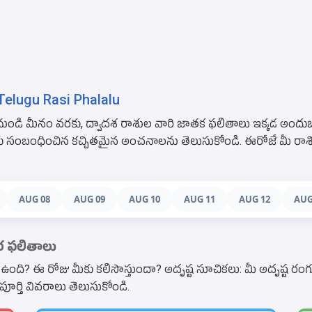
elugu Rasi Phalalu
ుండి మీనం వరకు, ద్వాదశ రాశుల వారి జాతక ఫలితాలు ఇక్కడ అందుబా
ాలకు సంబంధించిన కచ్చితమైన అంచనాలను తెలుసుకోండి. ఈరోజే మీ ర
AUG 08
AUG 09
AUG 10
AUG 11
AUG 12
AUG
ార ఫలితాలు
? ఈ రోజు మీకు కలిసొస్తుందా? అదృష్ట సూచికలు: మీ అదృష్ట రంగు (లక్కీ
్తి వివరాలు తెలుసుకోండి.