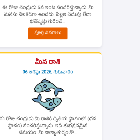
ఈ రోజు చంద్రుడు 5వ ఇంట సంచరిస్తున్నాడు. మీ
మనసు నిలకడగా ఉండదు. పిల్లల చదువు లేదా
భవిష్యత్తు గురించి...
పూర్తి వివరాలు
మీన రాశి
06 ఆగస్టు 2026, గురువారం
ఈ రోజు చంద్రుడు మీ రాశికి ద్వితీయ స్థానంలో (ధన
స్థానం) సంచరిస్తున్నాడు. ఇది శుభప్రదమైన
సమయం. మీ వాక్చాతుర్యంతో...