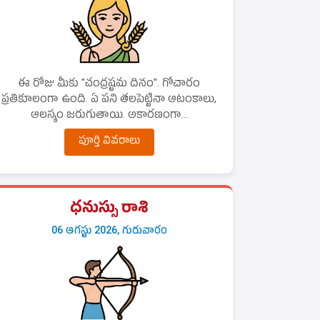
ఈ రోజు మీకు "చంద్రష్టమ దినం". గోచారం
ప్రతికూలంగా ఉంది. ఏ పని తలపెట్టినా ఆటంకాలు,
ఆలస్యం జరుగుతాయి. అకారణంగా...
పూర్తి వివరాలు
ధనుస్సు రాశి
06 ఆగస్టు 2026, గురువారం