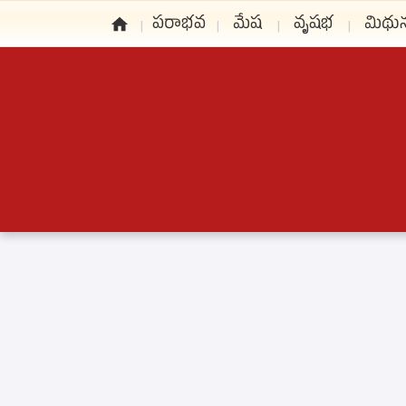
పరాభవ
మేష
వృషభ
మిథు