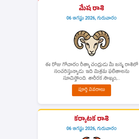
మేష రాశి
06 ఆగస్టు 2026, గురువారం
ఈ రోజు గోచారం రీత్యా చంద్రుడు మీ జన్మ రాశిలో
సంచరిస్తున్నాడు. ఇది మిశ్రమ ఫలితాలను
సూచిస్తోంది. శారీరక సౌఖ్యం,...
పూర్తి వివరాలు
కర్కాటక రాశి
06 ఆగస్టు 2026, గురువారం