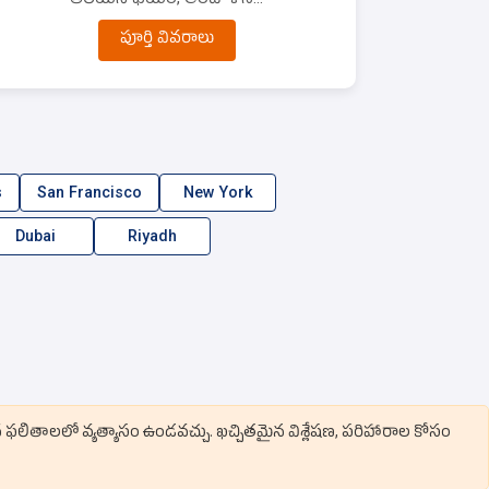
పూర్తి వివరాలు
s
San Francisco
New York
Dubai
Riyadh
వ ఫలితాలలో వ్యత్యాసం ఉండవచ్చు. ఖచ్చితమైన విశ్లేషణ, పరిహారాల కోసం