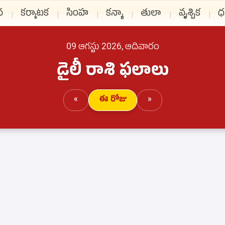
న
కర్కాటక
సింహ
కన్యా
తులా
వృశ్చిక
ధ
09 ఆగస్టు 2026, ఆదివారం
డైలీ రాశి ఫలాలు
«
ఈ రోజు
»