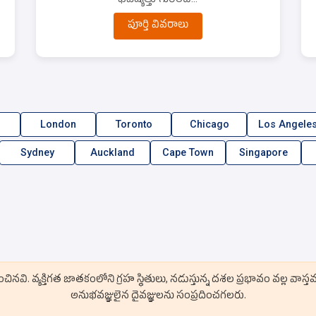
పూర్తి వివరాలు
London
Toronto
Chicago
Los Angele
Sydney
Auckland
Cape Town
Singapore
. వ్యక్తిగత జాతకంలోని గ్రహ స్థితులు, నడుస్తున్న దశల ప్రభావం వల్ల వాస్త
అనుభవజ్ఞులైన దైవజ్ఞులను సంప్రదించగలరు.