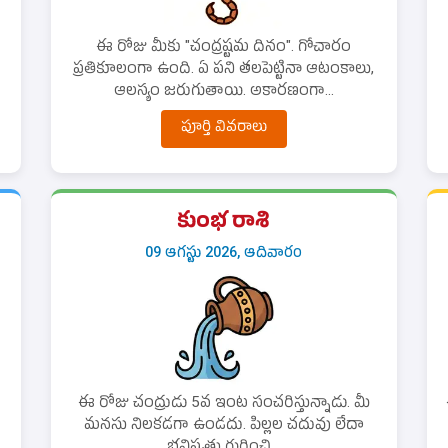
ఈ రోజు మీకు "చంద్రష్టమ దినం". గోచారం
ప్రతికూలంగా ఉంది. ఏ పని తలపెట్టినా ఆటంకాలు,
ఆలస్యం జరుగుతాయి. అకారణంగా...
పూర్తి వివరాలు
కుంభ రాశి
09 ఆగస్టు 2026, ఆదివారం
ఈ రోజు చంద్రుడు 5వ ఇంట సంచరిస్తున్నాడు. మీ
మనసు నిలకడగా ఉండదు. పిల్లల చదువు లేదా
భవిష్యత్తు గురించి...