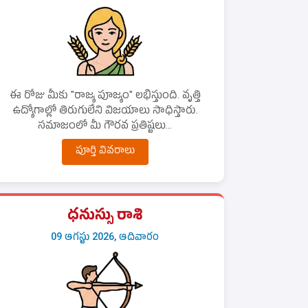
ఈ రోజు మీకు "రాజ్య పూజ్యం" లభిస్తుంది. వృత్తి
ఉద్యోగాల్లో తిరుగులేని విజయాలు సాధిస్తారు.
సమాజంలో మీ గౌరవ ప్రతిష్టలు...
పూర్తి వివరాలు
ధనుస్సు రాశి
09 ఆగస్టు 2026, ఆదివారం