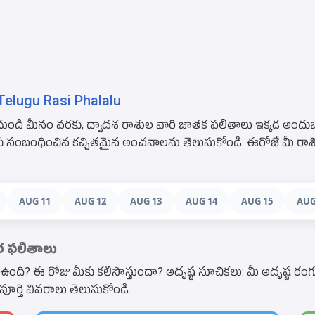
elugu Rasi Phalalu
ుండి మీనం వరకు, ద్వాదశ రాశుల వారి జాతక ఫలితాలు ఇక్కడ అందుబా
ాలకు సంబంధించిన కచ్చితమైన అంచనాలను తెలుసుకోండి. ఈరోజే మీ ర
AUG 11
AUG 12
AUG 13
AUG 14
AUG 15
AUG
ార ఫలితాలు
? ఈ రోజు మీకు కలిసొస్తుందా? అదృష్ట సూచికలు: మీ అదృష్ట రంగు (లక్కీ
్తి వివరాలు తెలుసుకోండి.