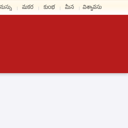
నుస్సు
మకర
కుంభ
మీన
విశ్వావసు