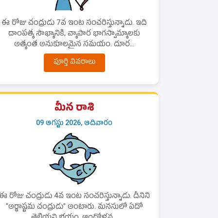
ఈ రోజు చంద్రుడు 7వ ఇంట సంచరిస్తున్నాడు. ఇది
దాంపత్య సౌఖ్యానికి, వ్యాపార భాగస్వామ్యాలకు
అత్యంత అనుకూలమైన సమయం. దూర...
పూర్తి వివరాలు
మీన రాశి
09 ఆగస్టు 2026, ఆదివారం
ఈ రోజు చంద్రుడు 4వ ఇంట సంచరిస్తున్నాడు. దీనిని
"అర్ధాష్టమ చంద్రుడు" అంటారు. మనసులో ఏదో
తెలియని భయం, ఆందోళన...