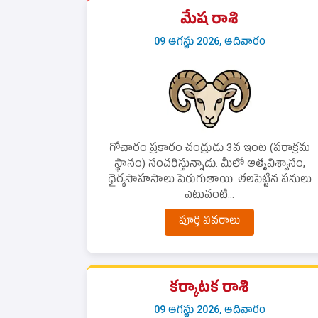
మేష రాశి
09 ఆగస్టు 2026, ఆదివారం
గోచారం ప్రకారం చంద్రుడు 3వ ఇంట (పరాక్రమ
స్థానం) సంచరిస్తున్నాడు. మీలో ఆత్మవిశ్వాసం,
ధైర్యసాహసాలు పెరుగుతాయి. తలపెట్టిన పనులు
ఎటువంటి...
పూర్తి వివరాలు
కర్కాటక రాశి
09 ఆగస్టు 2026, ఆదివారం