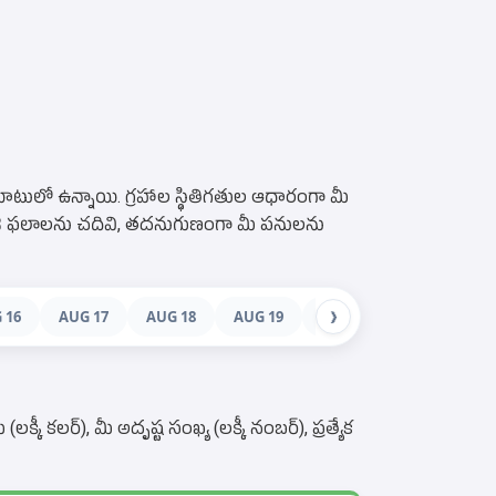
టులో ఉన్నాయి. గ్రహాల స్థితిగతుల ఆధారంగా మీ
ాశి ఫలాలను చదివి, తదనుగుణంగా మీ పనులను
 16
AUG 17
AUG 18
AUG 19
AUG 20
AUG 21
❯
 కలర్), మీ అదృష్ట సంఖ్య (లక్కీ నంబర్), ప్రత్యేక