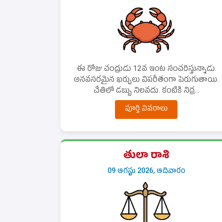
ఈ రోజు చంద్రుడు 12వ ఇంట సంచరిస్తున్నాడు.
అనవసరమైన ఖర్చులు విపరీతంగా పెరుగుతాయి.
చేతిలో డబ్బు నిలవదు. కంటికి నిద్ర...
పూర్తి వివరాలు
తులా రాశి
09 ఆగస్టు 2026, ఆదివారం