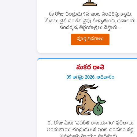
ఈ రోజు చంద్రుడు 9వ ఇంట సంచరిస్తున్నాడు.
మనసు దైవ చింతన వైపు మళ్ళుతుంది. దేవాలయ
సందర్శన, తీర్థయాత్రలు చేస్తారు....
పూర్తి వివరాలు
మకర రాశి
09 ఆగస్టు 2026, ఆదివారం
ఈ రోజు మీకు "విపరీత రాజయోగం" ఫలితాలు
అందుతాయి. చంద్రుడు 6వ ఇంట ఉండటం వల్ల
శత్రువులపై విజయం సాధిస్తారు....