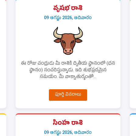
వృషభ రాశి
09 ఆగస్టు 2026, ఆదివారం
ఈ రోజు చంద్రుడు మీ రాశికి ద్వితీయ స్థానంలో (ధన
స్థానం) సంచరిస్తున్నాడు. ఇది శుభప్రదమైన
సమయం. మీ వాక్చాతుర్యంతో...
పూర్తి వివరాలు
సింహ రాశి
09 ఆగస్టు 2026, ఆదివారం