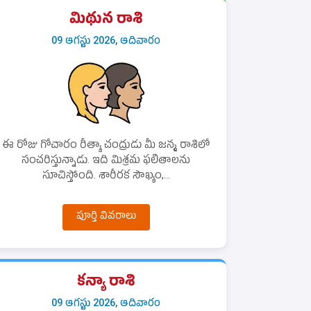
మిథున రాశి
09 ఆగస్టు 2026, ఆదివారం
ఈ రోజు గోచారం రీత్యా చంద్రుడు మీ జన్మ రాశిలో
సంచరిస్తున్నాడు. ఇది మిశ్రమ ఫలితాలను
సూచిస్తోంది. శారీరక సౌఖ్యం,...
పూర్తి వివరాలు
కన్యా రాశి
09 ఆగస్టు 2026, ఆదివారం