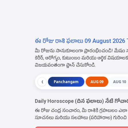
ఈ రోజు రాశి ఫలాలు 09 August 2026 T
మీ రోజును సానుకూలంగా ప్రారంభించండి! మేషం న
కెరీర్, ఆరోగ్యం, కుటుంబం మరియు ఆర్థిక విషయ
విజయవంతంగా ప్లాన్ చేసుకోండి.
Panchangam
AUG 09
AUG 10
❮
Daily Horoscope (దిన ఫలాలు) నేటి గోచ
ఈ రోజు చంద్ర సంచారం, మీ రాశికి గ్రహబలం ఎలా ఉంది
సూచనలు మరియు సలహాలు (పరిహారాల) గురించి పూర