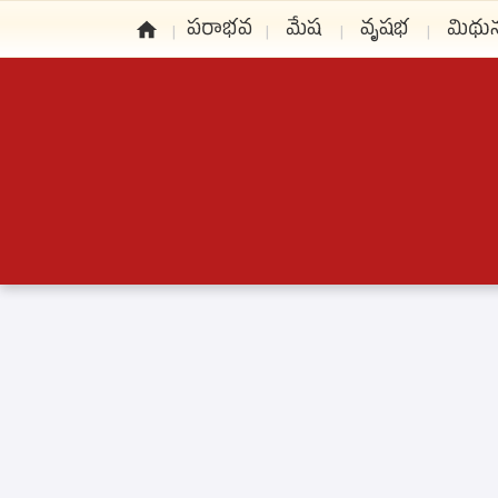
పరాభవ
మేష
వృషభ
మిథు