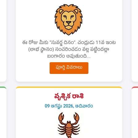
ఈ రోజు మీకు "సువర్ణ దినం". చంద్రుడు 11వ ఇంట
(లాభ స్థానం) సంచరించడం వల్ల పట్టిందల్లా
బంగారం అవుతుంది....
పూర్తి వివరాలు
వృశ్చిక రాశి
09 ఆగస్టు 2026, ఆదివారం