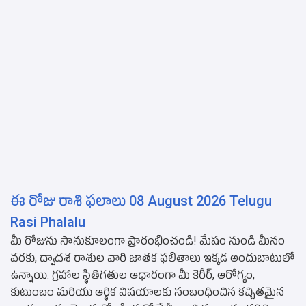
ఈ రోజు రాశి ఫలాలు 08 August 2026 Telugu
Rasi Phalalu
మీ రోజును సానుకూలంగా ప్రారంభించండి! మేషం నుండి మీనం
వరకు, ద్వాదశ రాశుల వారి జాతక ఫలితాలు ఇక్కడ అందుబాటులో
ఉన్నాయి. గ్రహాల స్థితిగతుల ఆధారంగా మీ కెరీర్, ఆరోగ్యం,
కుటుంబం మరియు ఆర్థిక విషయాలకు సంబంధించిన కచ్చితమైన