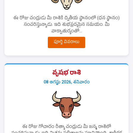
ఈ రోజు చంద్రుడు మీ రాశికి ద్వితీయ స్థానంలో (ధన స్థానం)
సంచరిస్తున్నాడు. ఇది శుభప్రదమైన సమయం. మీ
వాక్చాతుర్యంతో...
పూర్తి వివరాలు
వృషభ రాశి
08 ఆగస్టు 2026, శనివారం
ఈ రోజు గోచారం రీత్యా చంద్రుడు మీ జన్మ రాశిలో