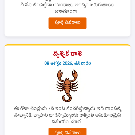
ఏ పని తలపెట్టినా ఆటంకాలు, ఆలస్యం జరుగుతాయి.
అకారణంగా...
పూర్తి వివరాలు
వృశ్చిక రాశి
08 ఆగస్టు 2026, శనివారం
ఈ రోజు చంద్రుడు 7వ ఇంట సంచరిస్తున్నాడు. ఇది దాంపత్య
సౌఖ్యానికి, వ్యాపార భాగస్వామ్యాలకు అత్యంత అనుకూలమైన
సమయం. దూర...
పూర్తి వివరాలు