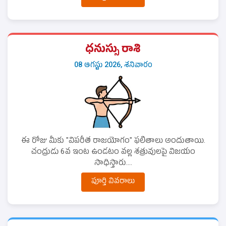
ధనుస్సు రాశి
08 ఆగస్టు 2026, శనివారం
ఈ రోజు మీకు "విపరీత రాజయోగం" ఫలితాలు అందుతాయి.
చంద్రుడు 6వ ఇంట ఉండటం వల్ల శత్రువులపై విజయం
సాధిస్తారు....
పూర్తి వివరాలు