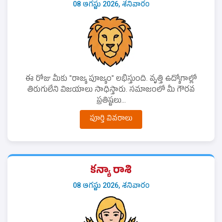
08 ఆగస్టు 2026, శనివారం
ఈ రోజు మీకు "రాజ్య పూజ్యం" లభిస్తుంది. వృత్తి ఉద్యోగాల్లో
తిరుగులేని విజయాలు సాధిస్తారు. సమాజంలో మీ గౌరవ
ప్రతిష్టలు...
పూర్తి వివరాలు
కన్యా రాశి
08 ఆగస్టు 2026, శనివారం