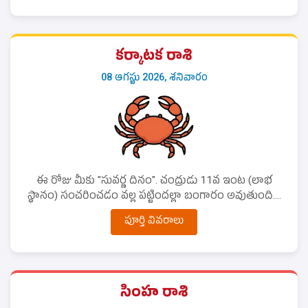
కర్కాటక రాశి
08 ఆగస్టు 2026, శనివారం
ఈ రోజు మీకు "సువర్ణ దినం". చంద్రుడు 11వ ఇంట (లాభ
స్థానం) సంచరించడం వల్ల పట్టిందల్లా బంగారం అవుతుంది....
పూర్తి వివరాలు
సింహ రాశి