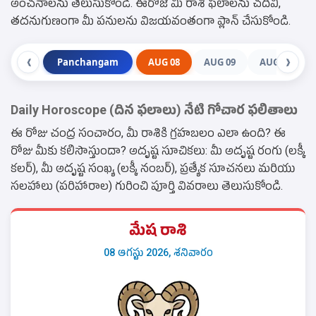
అంచనాలను తెలుసుకోండి. ఈరోజే మీ రాశి ఫలాలను చదివి,
తదనుగుణంగా మీ పనులను విజయవంతంగా ప్లాన్ చేసుకోండి.
Panchangam
AUG 08
AUG 09
AUG 10
❮
❯
Daily Horoscope (దిన ఫలాలు) నేటి గోచార ఫలితాలు
ఈ రోజు చంద్ర సంచారం, మీ రాశికి గ్రహబలం ఎలా ఉంది? ఈ
రోజు మీకు కలిసొస్తుందా? అదృష్ట సూచికలు: మీ అదృష్ట రంగు (లక్కీ
కలర్), మీ అదృష్ట సంఖ్య (లక్కీ నంబర్), ప్రత్యేక సూచనలు మరియు
సలహాలు (పరిహారాల) గురించి పూర్తి వివరాలు తెలుసుకోండి.
మేష రాశి
08 ఆగస్టు 2026, శనివారం