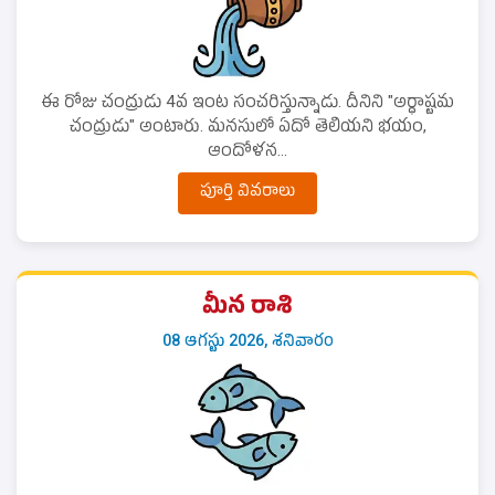
ఈ రోజు చంద్రుడు 4వ ఇంట సంచరిస్తున్నాడు. దీనిని "అర్ధాష్టమ
చంద్రుడు" అంటారు. మనసులో ఏదో తెలియని భయం,
ఆందోళన...
పూర్తి వివరాలు
మీన రాశి
08 ఆగస్టు 2026, శనివారం