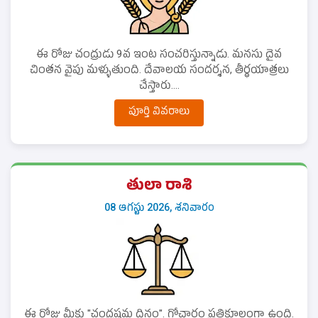
ఈ రోజు చంద్రుడు 9వ ఇంట సంచరిస్తున్నాడు. మనసు దైవ
చింతన వైపు మళ్ళుతుంది. దేవాలయ సందర్శన, తీర్థయాత్రలు
చేస్తారు....
పూర్తి వివరాలు
తులా రాశి
08 ఆగస్టు 2026, శనివారం
ఈ రోజు మీకు "చంద్రష్టమ దినం". గోచారం ప్రతికూలంగా ఉంది.