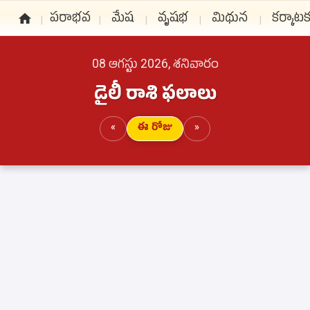
పరాభవ
మేష
వృషభ
మిథున
కర్కాట
08 ఆగస్టు 2026, శనివారం
డైలీ రాశి ఫలాలు
«
ఈ రోజు
»