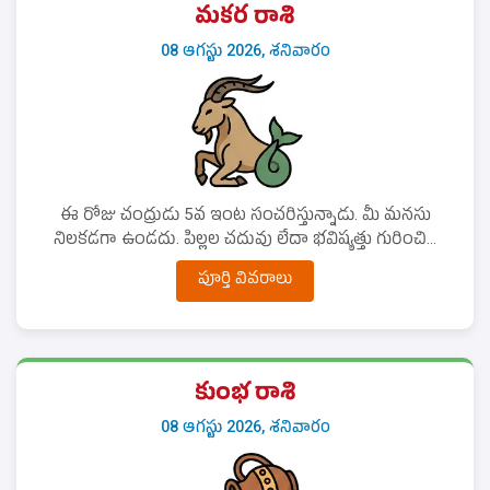
మకర రాశి
08 ఆగస్టు 2026, శనివారం
ఈ రోజు చంద్రుడు 5వ ఇంట సంచరిస్తున్నాడు. మీ మనసు
నిలకడగా ఉండదు. పిల్లల చదువు లేదా భవిష్యత్తు గురించి...
పూర్తి వివరాలు
కుంభ రాశి
08 ఆగస్టు 2026, శనివారం