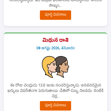
సంచరిస్తున్నాడు. ఇది మిశ్రమ ఫలితాలను సూచిస్తోంది. శారీరక
సౌఖ్యం,...
పూర్తి వివరాలు
మిథున రాశి
08 ఆగస్టు 2026, శనివారం
ఈ రోజు చంద్రుడు 12వ ఇంట సంచరిస్తున్నాడు. అనవసరమైన
ఖర్చులు విపరీతంగా పెరుగుతాయి. చేతిలో డబ్బు నిలవదు. కంటికి
నిద్ర...
పూర్తి వివరాలు