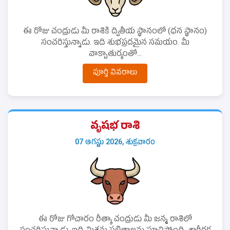
ఈ రోజు చంద్రుడు మీ రాశికి ద్వితీయ స్థానంలో (ధన స్థానం)
సంచరిస్తున్నాడు. ఇది శుభప్రదమైన సమయం. మీ
వాక్చాతుర్యంతో...
పూర్తి వివరాలు
వృషభ రాశి
07 ఆగస్టు 2026, శుక్రవారం
ఈ రోజు గోచారం రీత్యా చంద్రుడు మీ జన్మ రాశిలో