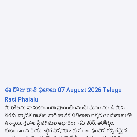
ఈ రోజు రాశి ఫలాలు 07 August 2026 Telugu
Rasi Phalalu
మీ రోజును సానుకూలంగా ప్రారంభించండి! మేషం నుండి మీనం
వరకు, ద్వాదశ రాశుల వారి జాతక ఫలితాలు ఇక్కడ అందుబాటులో
ఉన్నాయి. గ్రహాల స్థితిగతుల ఆధారంగా మీ కెరీర్, ఆరోగ్యం,
కుటుంబం మరియు ఆర్థిక విషయాలకు సంబంధించిన కచ్చితమైన