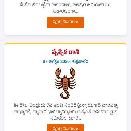
ఏ పని తలపెట్టినా ఆటంకాలు, ఆలస్యం జరుగుతాయి.
అకారణంగా...
పూర్తి వివరాలు
వృశ్చిక రాశి
07 ఆగస్టు 2026, శుక్రవారం
ఈ రోజు చంద్రుడు 7వ ఇంట సంచరిస్తున్నాడు. ఇది దాంపత్య
సౌఖ్యానికి, వ్యాపార భాగస్వామ్యాలకు అత్యంత అనుకూలమైన
సమయం. దూర...
పూర్తి వివరాలు