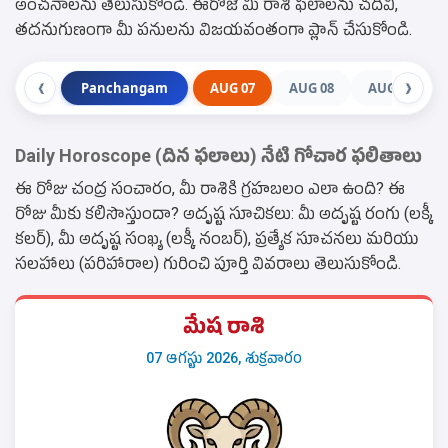
అంచనాలను తెలుసుకోండి. ఈరోజే మీ రాశి ఫలాలను చదివి,
తదనుగుణంగా మీ పనులను విజయవంతంగా ప్లాన్ చేసుకోండి.
Panchangam
AUG 07
AUG 08
AUG 09
❮
❯
Daily Horoscope (దిన ఫలాలు) నేటి గోచార ఫలితాలు
ఈ రోజు చంద్ర సంచారం, మీ రాశికి గ్రహబలం ఎలా ఉంది? ఈ
రోజు మీకు కలిసొస్తుందా? అదృష్ట సూచికలు: మీ అదృష్ట రంగు (లక్కీ
కలర్), మీ అదృష్ట సంఖ్య (లక్కీ నంబర్), ప్రత్యేక సూచనలు మరియు
సలహాలు (పరిహారాల) గురించి పూర్తి వివరాలు తెలుసుకోండి.
మేష రాశి
07 ఆగస్టు 2026, శుక్రవారం