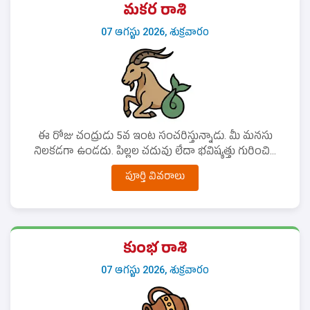
మకర రాశి
07 ఆగస్టు 2026, శుక్రవారం
ఈ రోజు చంద్రుడు 5వ ఇంట సంచరిస్తున్నాడు. మీ మనసు
నిలకడగా ఉండదు. పిల్లల చదువు లేదా భవిష్యత్తు గురించి...
పూర్తి వివరాలు
కుంభ రాశి
07 ఆగస్టు 2026, శుక్రవారం