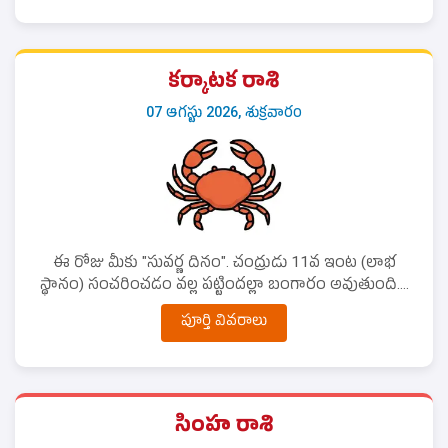
కర్కాటక రాశి
07 ఆగస్టు 2026, శుక్రవారం
ఈ రోజు మీకు "సువర్ణ దినం". చంద్రుడు 11వ ఇంట (లాభ
స్థానం) సంచరించడం వల్ల పట్టిందల్లా బంగారం అవుతుంది....
పూర్తి వివరాలు
సింహ రాశి