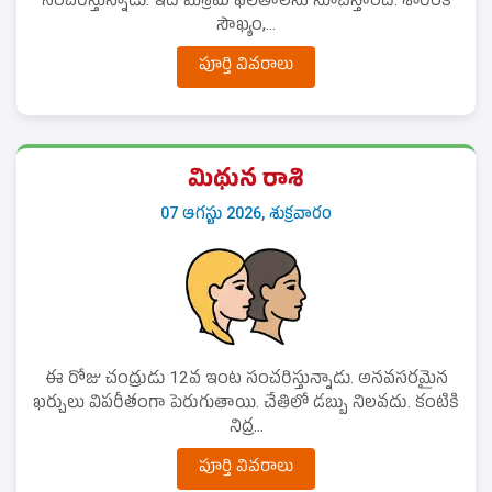
సంచరిస్తున్నాడు. ఇది మిశ్రమ ఫలితాలను సూచిస్తోంది. శారీరక
సౌఖ్యం,...
పూర్తి వివరాలు
మిథున రాశి
07 ఆగస్టు 2026, శుక్రవారం
ఈ రోజు చంద్రుడు 12వ ఇంట సంచరిస్తున్నాడు. అనవసరమైన
ఖర్చులు విపరీతంగా పెరుగుతాయి. చేతిలో డబ్బు నిలవదు. కంటికి
నిద్ర...
పూర్తి వివరాలు