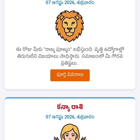
07 ఆగస్టు 2026, శుక్రవారం
ఈ రోజు మీకు "రాజ్య పూజ్యం" లభిస్తుంది. వృత్తి ఉద్యోగాల్లో
తిరుగులేని విజయాలు సాధిస్తారు. సమాజంలో మీ గౌరవ
ప్రతిష్టలు...
పూర్తి వివరాలు
కన్యా రాశి
07 ఆగస్టు 2026, శుక్రవారం