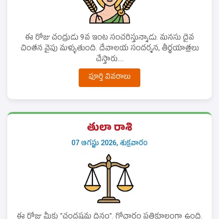
ఈ రోజు చంద్రుడు 9వ ఇంట సంచరిస్తున్నాడు. మనసు దైవ
చింతన వైపు మళ్ళుతుంది. దేవాలయ సందర్శన, తీర్థయాత్రలు
చేస్తారు....
పూర్తి వివరాలు
తులా రాశి
07 ఆగస్టు 2026, శుక్రవారం
ఈ రోజు మీకు "చంద్రష్టమ దినం". గోచారం ప్రతికూలంగా ఉంది.