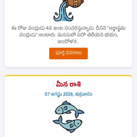
ఈ రోజు చంద్రుడు 4వ ఇంట సంచరిస్తున్నాడు. దీనిని "అర్ధాష్టమ
చంద్రుడు" అంటారు. మనసులో ఏదో తెలియని భయం,
ఆందోళన...
పూర్తి వివరాలు
మీన రాశి
07 ఆగస్టు 2026, శుక్రవారం