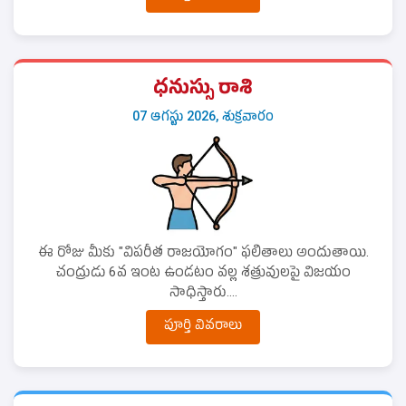
ధనుస్సు రాశి
07 ఆగస్టు 2026, శుక్రవారం
ఈ రోజు మీకు "విపరీత రాజయోగం" ఫలితాలు అందుతాయి.
చంద్రుడు 6వ ఇంట ఉండటం వల్ల శత్రువులపై విజయం
సాధిస్తారు....
పూర్తి వివరాలు