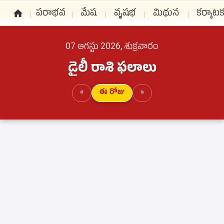
పరాభవ
మేష
వృషభ
మిథున
కర్కాట
07 ఆగస్టు 2026, శుక్రవారం
డైలీ రాశి ఫలాలు
«
ఈ రోజు
»