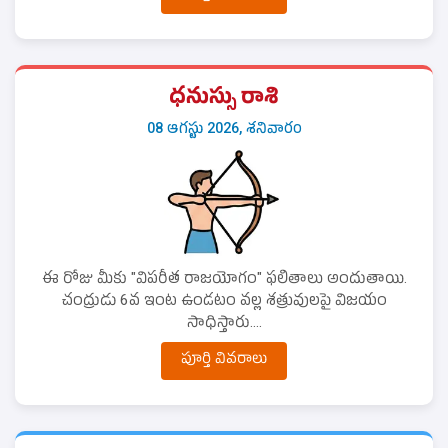
ధనుస్సు రాశి
08 ఆగస్టు 2026, శనివారం
ఈ రోజు మీకు "విపరీత రాజయోగం" ఫలితాలు అందుతాయి.
చంద్రుడు 6వ ఇంట ఉండటం వల్ల శత్రువులపై విజయం
సాధిస్తారు....
పూర్తి వివరాలు