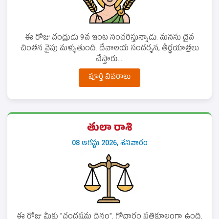
ఈ రోజు చంద్రుడు 9వ ఇంట సంచరిస్తున్నాడు. మనసు దైవ
చింతన వైపు మళ్ళుతుంది. దేవాలయ సందర్శన, తీర్థయాత్రలు
చేస్తారు....
పూర్తి వివరాలు
తులా రాశి
08 ఆగస్టు 2026, శనివారం
ఈ రోజు మీకు "చంద్రష్టమ దినం". గోచారం ప్రతికూలంగా ఉంది.