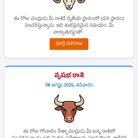
ఈ రోజు చంద్రుడు మీ రాశికి ద్వితీయ స్థానంలో (ధన స్థానం)
సంచరిస్తున్నాడు. ఇది శుభప్రదమైన సమయం. మీ
వాక్చాతుర్యంతో...
పూర్తి వివరాలు
వృషభ రాశి
08 ఆగస్టు 2026, శనివారం
ఈ రోజు గోచారం రీత్యా చంద్రుడు మీ జన్మ రాశిలో