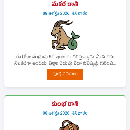
మకర రాశి
08 ఆగస్టు 2026, శనివారం
ఈ రోజు చంద్రుడు 5వ ఇంట సంచరిస్తున్నాడు. మీ మనసు
నిలకడగా ఉండదు. పిల్లల చదువు లేదా భవిష్యత్తు గురించి...
పూర్తి వివరాలు
కుంభ రాశి
08 ఆగస్టు 2026, శనివారం