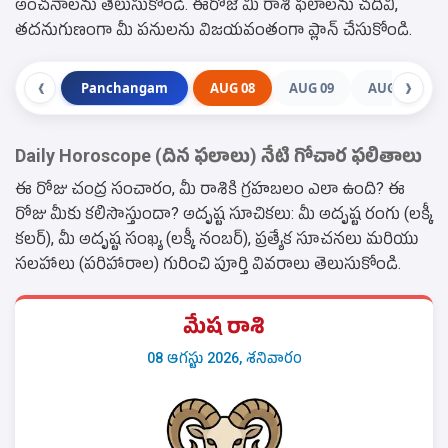
అంచనాలను తెలుసుకోండి. ఈరోజే మీ రాశి ఫలాలను చదివి,
తదనుగుణంగా మీ పనులను విజయవంతంగా ప్లాన్ చేసుకోండి.
Panchangam
AUG 08
AUG 09
AUG 10
❮
❯
Daily Horoscope (దిన ఫలాలు) నేటి గోచార ఫలితాలు
ఈ రోజు చంద్ర సంచారం, మీ రాశికి గ్రహబలం ఎలా ఉంది? ఈ
రోజు మీకు కలిసొస్తుందా? అదృష్ట సూచికలు: మీ అదృష్ట రంగు (లక్కీ
కలర్), మీ అదృష్ట సంఖ్య (లక్కీ నంబర్), ప్రత్యేక సూచనలు మరియు
సలహాలు (పరిహారాల) గురించి పూర్తి వివరాలు తెలుసుకోండి.
మేష రాశి
08 ఆగస్టు 2026, శనివారం