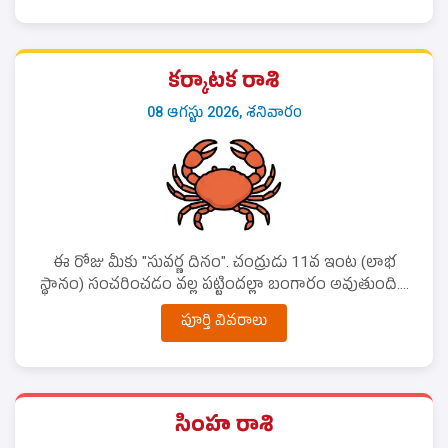
కర్కాటక రాశి
08 ఆగస్టు 2026, శనివారం
ఈ రోజు మీకు "సువర్ణ దినం". చంద్రుడు 11వ ఇంట (లాభ
స్థానం) సంచరించడం వల్ల పట్టిందల్లా బంగారం అవుతుంది....
పూర్తి వివరాలు
సింహ రాశి