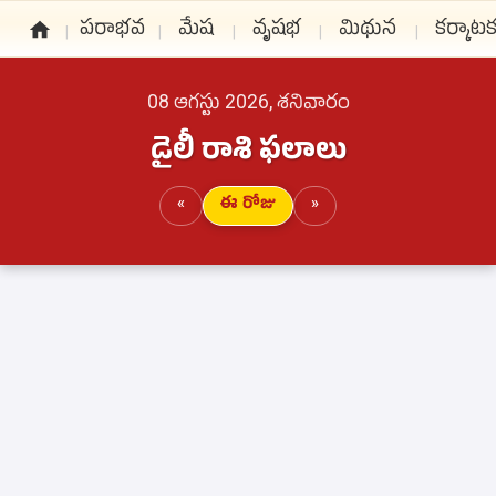
పరాభవ
మేష
వృషభ
మిథున
కర్కాట
08 ఆగస్టు 2026, శనివారం
డైలీ రాశి ఫలాలు
«
ఈ రోజు
»