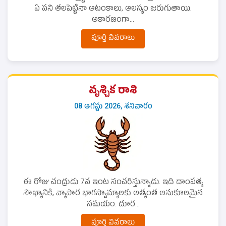
ఏ పని తలపెట్టినా ఆటంకాలు, ఆలస్యం జరుగుతాయి.
అకారణంగా...
పూర్తి వివరాలు
వృశ్చిక రాశి
08 ఆగస్టు 2026, శనివారం
ఈ రోజు చంద్రుడు 7వ ఇంట సంచరిస్తున్నాడు. ఇది దాంపత్య
సౌఖ్యానికి, వ్యాపార భాగస్వామ్యాలకు అత్యంత అనుకూలమైన
సమయం. దూర...
పూర్తి వివరాలు