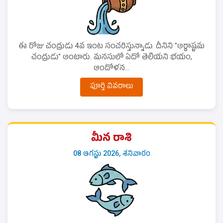
ఈ రోజు చంద్రుడు 4వ ఇంట సంచరిస్తున్నాడు. దీనిని "అర్ధాష్టమ
చంద్రుడు" అంటారు. మనసులో ఏదో తెలియని భయం,
ఆందోళన...
పూర్తి వివరాలు
మీన రాశి
08 ఆగస్టు 2026, శనివారం