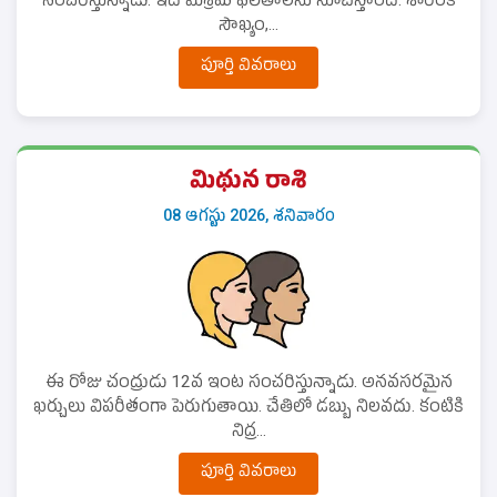
సంచరిస్తున్నాడు. ఇది మిశ్రమ ఫలితాలను సూచిస్తోంది. శారీరక
సౌఖ్యం,...
పూర్తి వివరాలు
మిథున రాశి
08 ఆగస్టు 2026, శనివారం
ఈ రోజు చంద్రుడు 12వ ఇంట సంచరిస్తున్నాడు. అనవసరమైన
ఖర్చులు విపరీతంగా పెరుగుతాయి. చేతిలో డబ్బు నిలవదు. కంటికి
నిద్ర...
పూర్తి వివరాలు