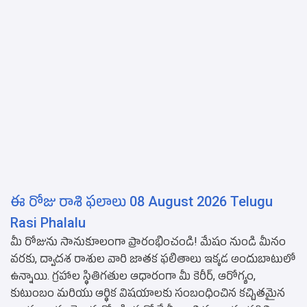
ఈ రోజు రాశి ఫలాలు 08 August 2026 Telugu
Rasi Phalalu
మీ రోజును సానుకూలంగా ప్రారంభించండి! మేషం నుండి మీనం
వరకు, ద్వాదశ రాశుల వారి జాతక ఫలితాలు ఇక్కడ అందుబాటులో
ఉన్నాయి. గ్రహాల స్థితిగతుల ఆధారంగా మీ కెరీర్, ఆరోగ్యం,
కుటుంబం మరియు ఆర్థిక విషయాలకు సంబంధించిన కచ్చితమైన